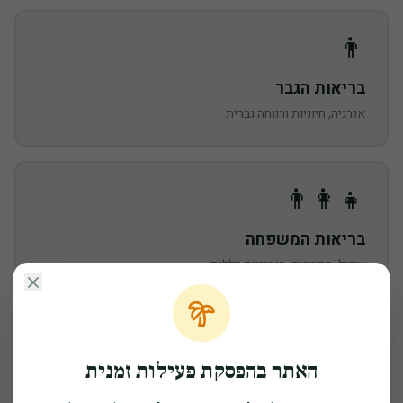
👨
בריאות הגבר
אנרגיה, חיוניות ורווחה גברית
👨‍👩‍👧
בריאות המשפחה
עיכול, מפרקים, חיסוניות כללית
המוצרים באתר הינם
תוספי תזונה בלבד
. המידע אינו מהווה ייעוץ רפואי,
אבחון או טיפול. יש להיוועץ ברופא מוסמך בכל מצב רפואי.
האתר בהפסקת פעילות זמנית