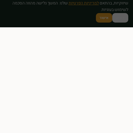
שיווקיות, בהתאם
למדיניות הפרטיות
שלנו. המשך גלישה מהווה הסכמה
לשימוש בעוגיות.
דחייה
אישור
מרכז לפתרונות טבעיים לפוריות, הורמונים ובריאות המשפחה – עם הכוונה
מקצועית ואישית.
ניווט מהיר
דף הבית