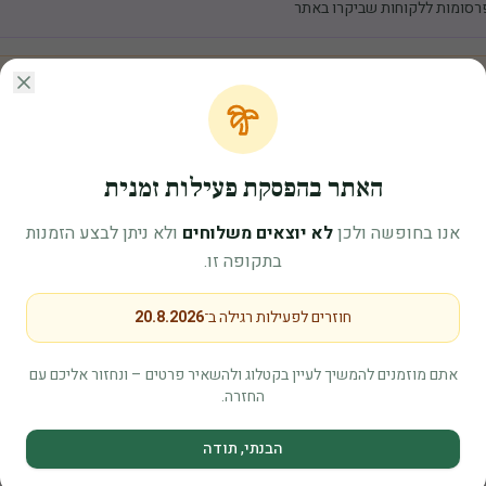
פרסומות ללקוחות שביקרו באתר
.
ירת בחירתכם)
האתר בהפסקת פעילות זמנית
אנו בחופשה ולכן
לא יוצאים משלוחים
ולא ניתן לבצע הזמנות
בתקופה זו.
ת בכל עת:
חוזרים לפעילות רגילה ב־
20.8.2026
רות → פרטיות → עוגיות
Chrome:
chrome://
אתם מוזמנים להמשיך לעיין בקטלוג ולהשאיר פרטים – ונחזור אליכם עם
Firefox:
about:pre
החזרה.
פרטיות
הבנתי, תודה
Edge:
edge:/