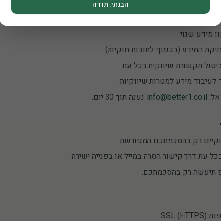
יות, יש לכם הזכות:
הבנתי, תודה
של המידע האישי שברשותנו
 מידע שגוי
קת המידע (בכפוף לחובות חוקיות)
יטול תקשורת שיווקית בכל עת
לעיבוד מידע למטרות שיווקיות
אל:
info@better1.co.il
. נענה תוך 30 יום.
וקיים רק בהסכמתכם המפורשת.
ל עת דרך קישור הסרה במייל או בפנייה ישירה.
 תיעשה רק בהסכמתכם.
SSL).