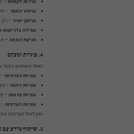
שירות לקוחות
– מע
שיפור האתר
– ניתו
שיווק ישיר
– רק ב
עמידה בדרישות ח
מניעת הונאה
– אב
4. עוגיות ומעקב
האתר משתמש בסוגי עוג
עוגיות הכרחיות
– ל
עוגיות ניתוח
– Google Analytics לניתוח תנועה (מידע אנונימי)
עוגיות פרסום
– Meta Pixel (Facebook/Instagram) לפרסום ממוקד
עוגיות העדפות
– ש
ניתן לנהל העדפות עוגי
5. שיתוף מידע עם צדדים שלישיים