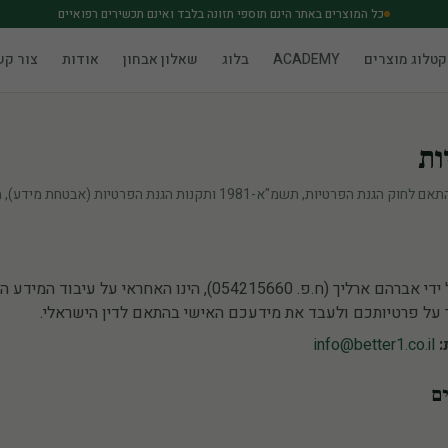
כל המוצרים באתר הינם תוספי תזונה בלבד ואינם תכשירים רפואיים
קטלוג מוצרים
ACADEMY
בלוג
שאלון אבחון
אודות
צור קש
ות
BETTER1, המופעל על ידי אברהם ארליך (ח.פ. 054215660), הינו האח
ר על פרטיותכם ולעבד את מידעכם האישי בהתאם לדין הישראלי.
:
info@better1.co.il