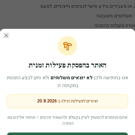
, או מעבירים מידע אישי לגורמים חיצוניים, למעט:
 תשלומים מאובטח
טרת משלוח ההזמנה
– נתוני שימוש אנונימיים
Meta (Face
– פרסום ממוקד (עם הסכמתכם)
– כנדרש על פי דין
האתר בהפסקת פעילות זמנית
אנו בחופשה ולכן
לא יוצאים משלוחים
ולא ניתן לבצע הזמנות
שפטיות.
בתקופה זו.
ייה האחרונה.
Meta/ (בדרך כלל עד 2 שנים).
חוזרים לפעילות רגילה ב־
20.8.2026
ידע בהתאם לזכויותיכם.
אתם מוזמנים להמשיך לעיין בקטלוג ולהשאיר פרטים – ונחזור אליכם עם
החזרה.