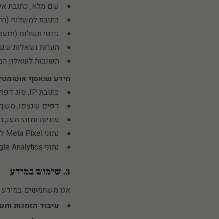
שם מלא, כתובת אימ
כתובת למשלוח (רחוב
פרטי תשלום (מועברים ישירות ל-CardCom; 
הערות ושאלות שנמ
תשובות לשאלון המוצ
מידע שנאסף אוטומטית
כתובת IP, סוג דפדפן, מערכת הפעלה
דפים שנצפו, משך 
עוגיות ומזהי מעקב 
נתוני Meta Pixel לצורך פרסום ממוקד (ניתן לביטול)
נתוני Google Analytics (אנונימיים)
3. שימוש במידע
אנו משתמשים במידע 
עיבוד הזמנות ותש