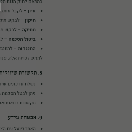
בהתאם לחוק הגנת הפרט
עיון
– לקבל עותק 
תיקון
– לבקש תיקון
מחיקה
– לבקש מחי
ביטול הסכמה
– לב
התנגדות
– להתנגד 
לממש זכויות אלה, פנו 
8. תקשורת שיווקית
נשלח עדכונים שיו
ניתן לבטל הסכמה בכ
תקשורת בוואטסאפ
9. אבטחת מידע
האתר פועל עם הצפנת  (HTTPS