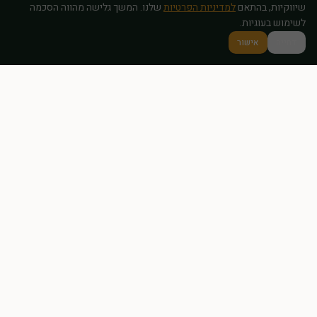
שיווקיות, בהתאם
למדיניות הפרטיות
שלנו. המשך גלישה מהווה הסכמה
לשימוש בעוגיות.
דחייה
אישור
מרכז לפתרונות טבעיים לפוריות, הורמונים ובריאות המשפחה – עם הכוונה
מקצועית ואישית.
ניווט מהיר
דף הבית